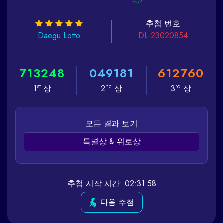
추첨 번호
Daegu
Lotto
DL-23020854
7
1
3
2
4
8
0
4
9
1
8
1
6
1
2
7
6
0
st
nd
rd
1
상
2
상
3
상
모든 결과 보기
특별상 & 위로상
추첨 시작 시간: 02:31:58
다음 추첨