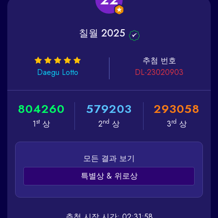
칠월 2025
추첨 번호
Daegu
Lotto
DL-23020903
8
0
4
2
6
0
5
7
9
2
0
3
2
9
3
0
5
8
st
nd
rd
1
상
2
상
3
상
모든 결과 보기
특별상 & 위로상
추첨 시작 시간: 02:31:58