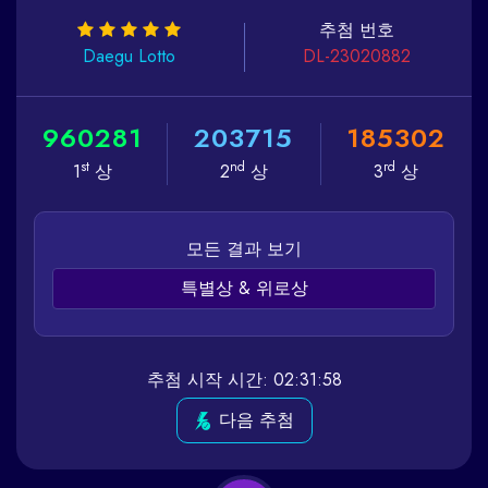
추첨 번호
Daegu
Lotto
DL-23020882
9
6
0
2
8
1
2
0
3
7
1
5
1
8
5
3
0
2
st
nd
rd
1
상
2
상
3
상
모든 결과 보기
특별상 & 위로상
추첨 시작 시간: 02:31:58
다음 추첨