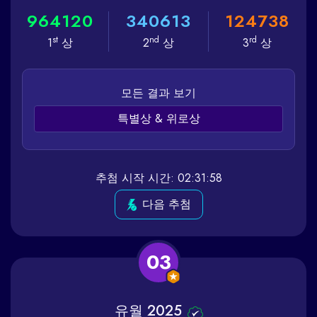
9
6
4
1
2
0
3
4
0
6
1
3
1
2
4
7
3
8
st
nd
rd
1
상
2
상
3
상
모든 결과 보기
특별상 & 위로상
추첨 시작 시간: 02:31:58
다음 추첨
03
유월 2025