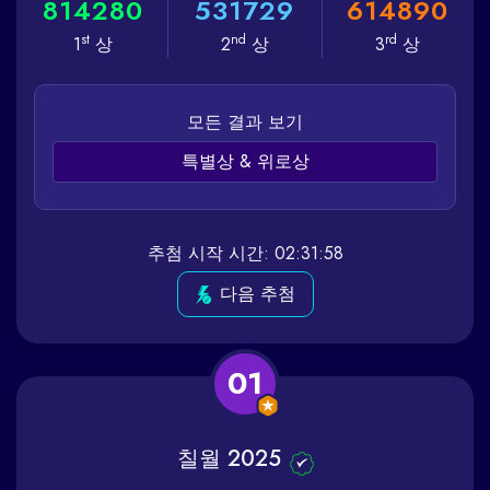
8
1
4
2
8
0
5
3
1
7
2
9
6
1
4
8
9
0
st
nd
rd
1
상
2
상
3
상
모든 결과 보기
특별상 & 위로상
추첨 시작 시간: 02:31:58
다음 추첨
01
칠월 2025