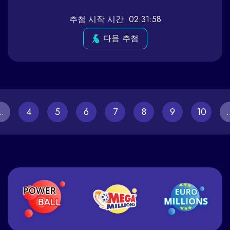
추첨 시작 시간: 02:31:58
다음 추첨
..
4
5
6
7
8
9
10
.