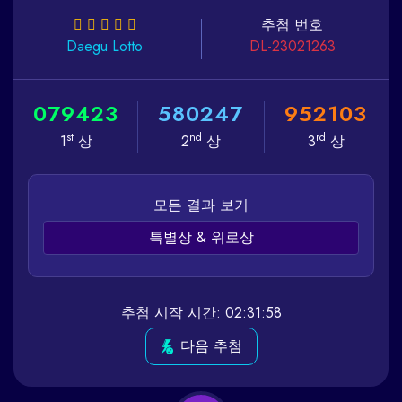
추첨 번호
Daegu
Lotto
DL-23021263
0
7
9
4
2
3
5
8
0
2
4
7
9
5
2
1
0
3
st
nd
rd
1
상
2
상
3
상
모든 결과 보기
특별상 & 위로상
추첨 시작 시간: 02:31:58
다음 추첨