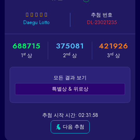
추첨 번호
Daegu
Lotto
DL-23021235
6
8
8
7
1
5
3
7
5
0
8
1
4
2
1
9
2
6
st
nd
rd
1
상
2
상
3
상
모든 결과 보기
특별상 & 위로상
추첨 시작 시간: 02:31:58
다음 추첨