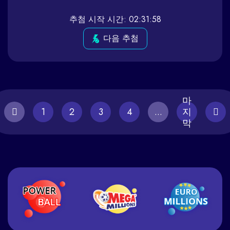
추첨 시작 시간: 02:31:58
다음 추첨
마
1
2
3
4
...
지
막