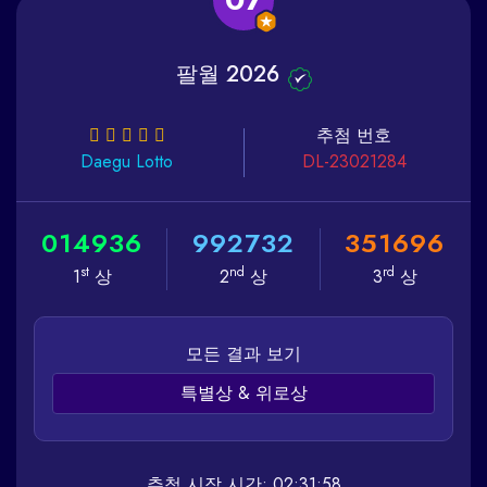
팔월 2026
추첨 번호
Daegu
Lotto
DL-23021284
0
1
4
9
3
6
9
9
2
7
3
2
3
5
1
6
9
6
st
nd
rd
1
상
2
상
3
상
모든 결과 보기
특별상 & 위로상
추첨 시작 시간: 02:31:58