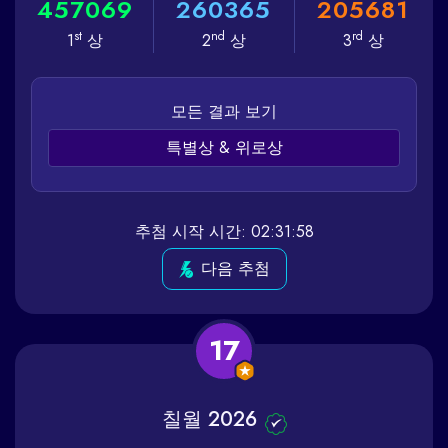
4
5
7
0
6
9
2
6
0
3
6
5
2
0
5
6
8
1
st
nd
rd
1
상
2
상
3
상
모든 결과 보기
특별상 & 위로상
추첨 시작 시간: 02:31:58
다음 추첨
17
칠월 2026