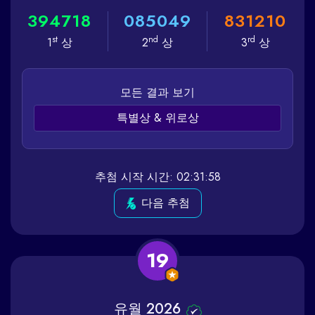
3
9
4
7
1
8
0
8
5
0
4
9
8
3
1
2
1
0
st
nd
rd
1
상
2
상
3
상
모든 결과 보기
특별상 & 위로상
추첨 시작 시간: 02:31:58
다음 추첨
19
유월 2026