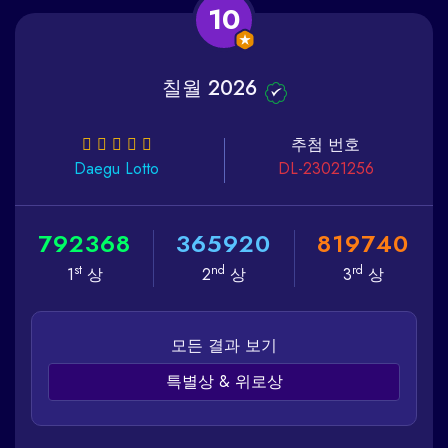
10
칠월 2026
추첨 번호
Daegu
Lotto
DL-23021256
7
9
2
3
6
8
3
6
5
9
2
0
8
1
9
7
4
0
st
nd
rd
1
상
2
상
3
상
모든 결과 보기
특별상 & 위로상