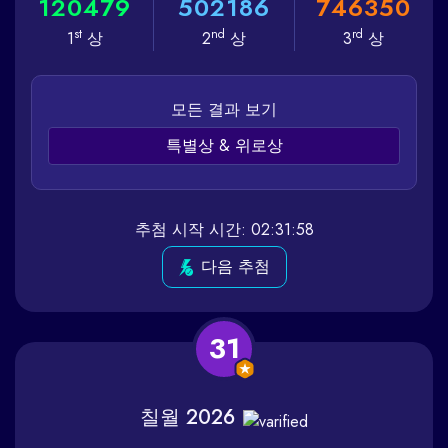
1
2
0
4
7
9
5
0
2
1
8
6
7
4
6
3
5
0
st
nd
rd
1
상
2
상
3
상
모든 결과 보기
특별상 & 위로상
추첨 시작 시간: 02:31:58
다음 추첨
31
칠월 2026