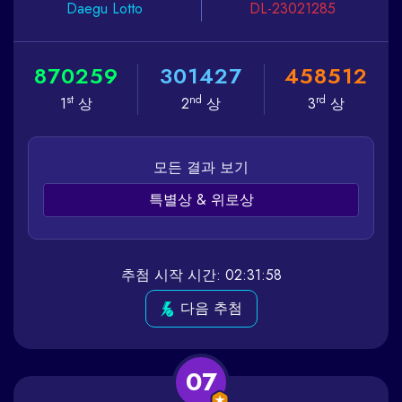
Daegu
Lotto
DL-23021285
8
7
0
2
5
9
3
0
1
4
2
7
4
5
8
5
1
2
st
nd
rd
1
상
2
상
3
상
모든 결과 보기
특별상 & 위로상
추첨 시작 시간: 02:31:58
다음 추첨
07