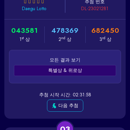
추첨 번호
Daegu
Lotto
DL-23021281
0
4
3
5
8
1
4
7
8
3
6
9
6
8
2
4
5
0
st
nd
rd
1
상
2
상
3
상
모든 결과 보기
특별상 & 위로상
추첨 시작 시간: 02:31:58
다음 추첨
03