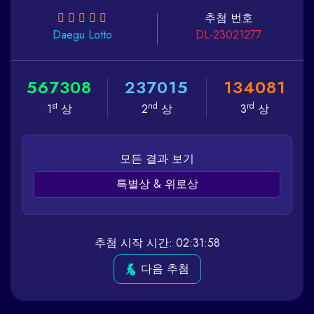
추첨 번호
Daegu
Lotto
DL-23021277
5
6
7
3
0
8
2
3
7
0
1
5
1
3
4
0
8
1
st
nd
rd
1
상
2
상
3
상
모든 결과 보기
특별상 & 위로상
추첨 시작 시간: 02:31:58
다음 추첨