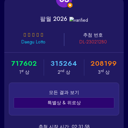
팔월 2026
추첨 번호
Daegu
Lotto
DL-23021280
7
1
7
6
0
2
3
1
5
2
6
4
2
0
8
1
9
9
st
nd
rd
1
상
2
상
3
상
모든 결과 보기
특별상 & 위로상
추첨 시작 시간: 02:31:58