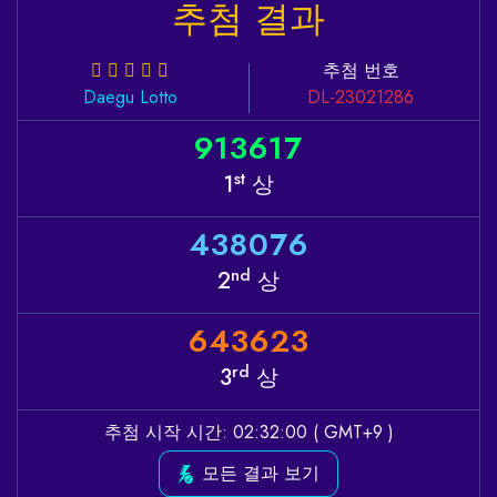
추첨 결과
추첨 번호
Daegu
Lotto
DL-23021286
9
1
3
6
1
7
st
1
상
4
3
8
0
7
6
nd
2
상
6
4
3
6
2
3
rd
3
상
추첨 시작 시간: 02:32:00 ( GMT+9 )
모든 결과 보기