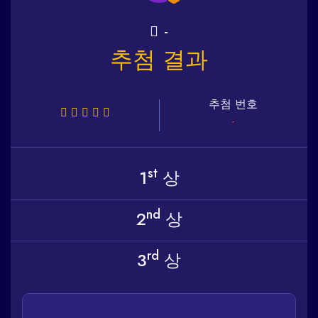
-
추첨 결과
추첨 번호
-
st
1
상
nd
2
상
rd
3
상