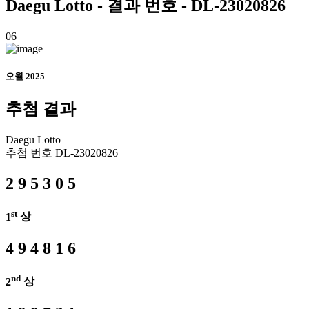
Daegu
Lotto - 결과 번호 - DL-23020826
06
오월 2025
추첨 결과
Daegu
Lotto
추첨 번호
DL-23020826
2
9
5
3
0
5
st
1
상
4
9
4
8
1
6
nd
2
상