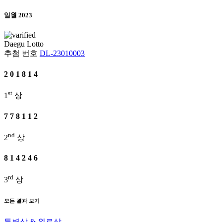
일월 2023
Daegu
Lotto
추첨 번호
DL-23010003
2
0
1
8
1
4
st
1
상
7
7
8
1
1
2
nd
2
상
8
1
4
2
4
6
rd
3
상
모든 결과 보기
특별상 & 위로상