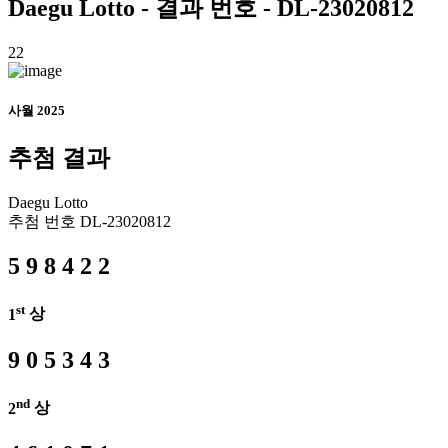
Daegu
Lotto - 결과 번호 - DL-23020812
22
사월 2025
추첨 결과
Daegu
Lotto
추첨 번호
DL-23020812
5
9
8
4
2
2
st
1
상
9
0
5
3
4
3
nd
2
상