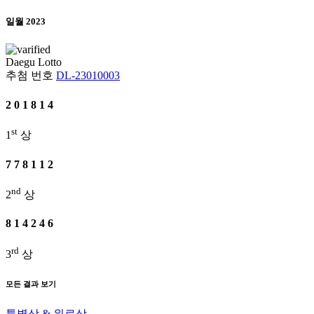
일월 2023
Daegu
Lotto
추첨 번호
DL-23010003
2
0
1
8
1
4
st
1
상
7
7
8
1
1
2
nd
2
상
8
1
4
2
4
6
rd
3
상
모든 결과 보기
특별상 & 위로상