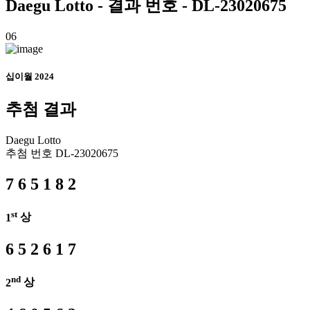
Daegu
Lotto - 결과 번호 - DL-23020675
06
십이월 2024
추첨 결과
Daegu
Lotto
추첨 번호
DL-23020675
7
6
5
1
8
2
st
1
상
6
5
2
6
1
7
nd
2
상