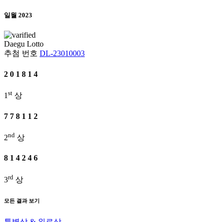
일월 2023
Daegu
Lotto
추첨 번호
DL-23010003
2
0
1
8
1
4
st
1
상
7
7
8
1
1
2
nd
2
상
8
1
4
2
4
6
rd
3
상
모든 결과 보기
특별상 & 위로상