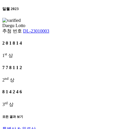
일월 2023
Daegu
Lotto
추첨 번호
DL-23010003
2
0
1
8
1
4
st
1
상
7
7
8
1
1
2
nd
2
상
8
1
4
2
4
6
rd
3
상
모든 결과 보기
특별상 & 위로상