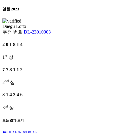
일월 2023
Daegu
Lotto
추첨 번호
DL-23010003
2
0
1
8
1
4
st
1
상
7
7
8
1
1
2
nd
2
상
8
1
4
2
4
6
rd
3
상
모든 결과 보기
특별상 & 위로상