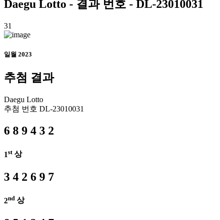
Daegu
Lotto - 결과 번호 - DL-23010031
31
일월 2023
추첨 결과
Daegu
Lotto
추첨 번호
DL-23010031
6
8
9
4
3
2
st
1
상
3
4
2
6
9
7
nd
2
상