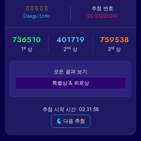
추첨 번호
Daegu
Lotto
DL-23020241
7
3
6
5
1
0
4
0
1
7
1
9
7
5
9
5
3
8
st
nd
rd
1
상
2
상
3
상
모든 결과 보기
특별상 & 위로상
추첨 시작 시간: 02:31:58
다음 추첨