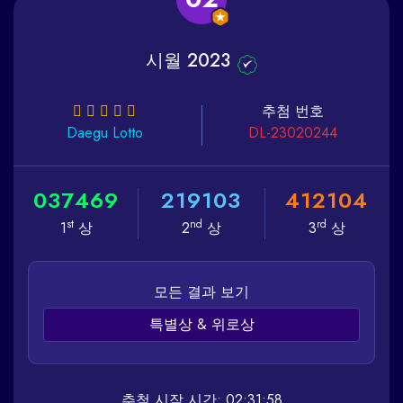
시월 2023
추첨 번호
Daegu
Lotto
DL-23020244
0
3
7
4
6
9
2
1
9
1
0
3
4
1
2
1
0
4
st
nd
rd
1
상
2
상
3
상
모든 결과 보기
특별상 & 위로상
추첨 시작 시간: 02:31:58