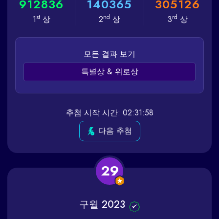
9
1
2
8
3
6
1
4
0
3
6
5
3
0
5
1
2
6
st
nd
rd
1
상
2
상
3
상
모든 결과 보기
특별상 & 위로상
추첨 시작 시간: 02:31:58
다음 추첨
29
구월 2023