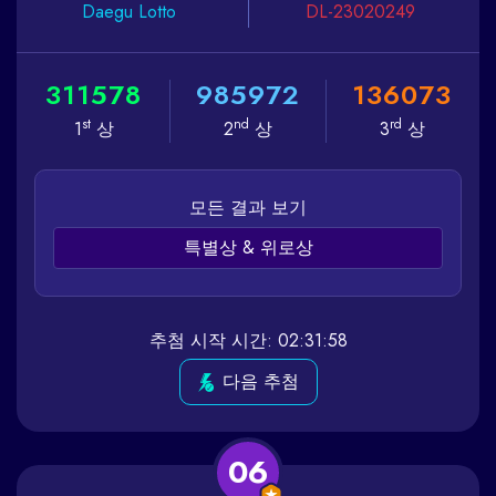
Daegu
Lotto
DL-23020249
3
1
1
5
7
8
9
8
5
9
7
2
1
3
6
0
7
3
st
nd
rd
1
상
2
상
3
상
모든 결과 보기
특별상 & 위로상
추첨 시작 시간: 02:31:58
다음 추첨
06