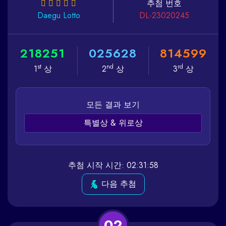
추첨 번호
Daegu
Lotto
DL-23020245
2
1
8
2
5
1
0
2
5
6
2
8
8
1
4
5
9
9
st
nd
rd
1
상
2
상
3
상
모든 결과 보기
특별상 & 위로상
추첨 시작 시간: 02:31:58
다음 추첨
02