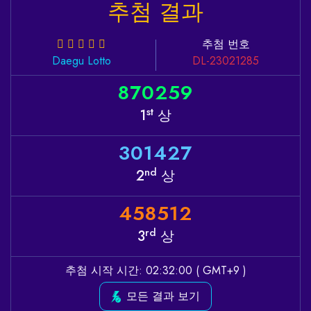
추첨 결과
추첨 번호
Daegu
Lotto
DL-23021285
8
7
0
2
5
9
st
1
상
3
0
1
4
2
7
nd
2
상
4
5
8
5
1
2
rd
3
상
추첨 시작 시간: 02:32:00 ( GMT+9 )
모든 결과 보기